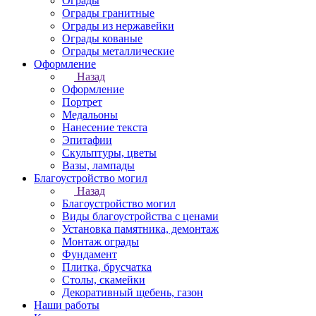
Ограды
Ограды гранитные
Ограды из нержавейки
Ограды кованые
Ограды металлические
Оформление
Назад
Оформление
Портрет
Медальоны
Нанесение текста
Эпитафии
Скульптуры, цветы
Вазы, лампады
Благоустройство могил
Назад
Благоустройство могил
Виды благоустройства с ценами
Установка памятника, демонтаж
Монтаж ограды
Фундамент
Плитка, брусчатка
Столы, скамейки
Декоративный щебень, газон
Наши работы