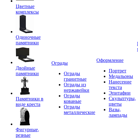
Цветные
комплексы
Одиночные
памятники
Оформление
Ограды
Двойные
Портрет
памятники
Ограды
Медальоны
гранитные
Нанесение
Ограды из
текста
нержавейки
Эпитафии
Ограды
Скульптуры,
Памятники в
кованые
цветы
виде креста
Ограды
Вазы,
металлические
лампады
Фигурные,
резные