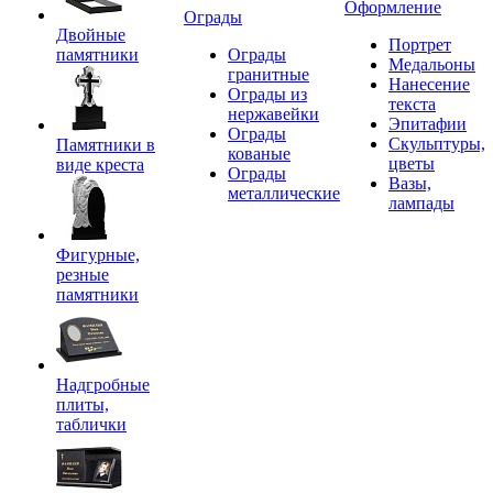
Оформление
Ограды
Двойные
Портрет
памятники
Ограды
Медальоны
гранитные
Нанесение
Ограды из
текста
нержавейки
Эпитафии
Ограды
Скульптуры,
Памятники в
кованые
цветы
виде креста
Ограды
Вазы,
металлические
лампады
Фигурные,
резные
памятники
Надгробные
плиты,
таблички