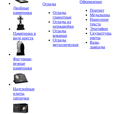
Оформление
Ограды
Двойные
Портрет
памятники
Ограды
Медальоны
гранитные
Нанесение
Ограды из
текста
нержавейки
Эпитафии
Ограды
Скульптуры,
Памятники в
кованые
цветы
виде креста
Ограды
Вазы,
металлические
лампады
Фигурные,
резные
памятники
Надгробные
плиты,
таблички