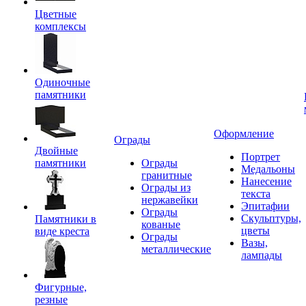
Цветные
комплексы
Одиночные
памятники
Оформление
Ограды
Двойные
Портрет
памятники
Ограды
Медальоны
гранитные
Нанесение
Ограды из
текста
нержавейки
Эпитафии
Ограды
Скульптуры,
Памятники в
кованые
цветы
виде креста
Ограды
Вазы,
металлические
лампады
Фигурные,
резные