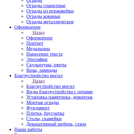
Ограды
Ограды гранитные
Ограды из нержавейки
Ограды кованые
Ограды металлические
Оформление
Назад
Оформление
Портрет
Медальоны
Нанесение текста
Эпитафии
Скульптуры, цветы
Вазы, лампады
Благоустройство могил
Назад
Благоустройство могил
Виды благоустройства с ценами
Установка памятника, демонтаж
Монтаж ограды
Фундамент
Плитка, брусчатка
Столы, скамейки
Декоративный щебень, газон
Наши работы