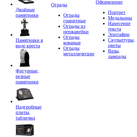
Оформление
Ограды
Двойные
Портрет
памятники
Ограды
Медальоны
гранитные
Нанесение
Ограды из
текста
нержавейки
Эпитафии
Ограды
Скульптуры,
Памятники в
кованые
цветы
виде креста
Ограды
Вазы,
металлические
лампады
Фигурные,
резные
памятники
Надгробные
плиты,
таблички