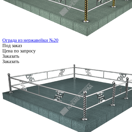
Ограда из нержавейки №20
Под заказ
Цена по зап
р
осу
Заказать
Заказать