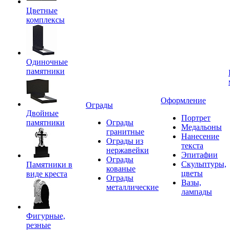
Цветные
комплексы
Одиночные
памятники
Оформление
Ограды
Двойные
Портрет
памятники
Ограды
Медальоны
гранитные
Нанесение
Ограды из
текста
нержавейки
Эпитафии
Ограды
Скульптуры,
Памятники в
кованые
цветы
виде креста
Ограды
Вазы,
металлические
лампады
Фигурные,
резные