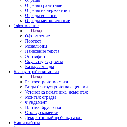
Ограды
Ограды гранитные
Ограды из нержавейки
Ограды кованые
Ограды металлические
Оформление
Назад
Оформление
Портрет
Медальоны
Нанесение текста
Эпитафии
Скульптуры, цветы
Вазы, лампады
Благоустройство могил
Назад
Благоустройство могил
Виды благоустройства с ценами
Установка памятника, демонтаж
Монтаж ограды
Фундамент
Плитка, брусчатка
Столы, скамейки
Декоративный щебень, газон
Наши работы