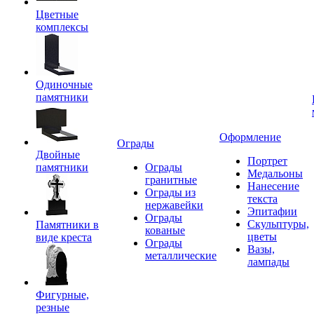
Цветные
комплексы
Одиночные
памятники
Оформление
Ограды
Двойные
Портрет
памятники
Ограды
Медальоны
гранитные
Нанесение
Ограды из
текста
нержавейки
Эпитафии
Ограды
Скульптуры,
Памятники в
кованые
цветы
виде креста
Ограды
Вазы,
металлические
лампады
Фигурные,
резные