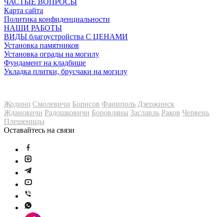
ЧАСТЫЕ ВОПРОСЫ
Карта сайта
Политика конфиденциальности
НАШИ РАБОТЫ
ВИДЫ благоустройства С ЦЕНАМИ
Установка памятников
Установка ограды на могилу
Фундамент на кладбище
Укладка плитки, брусчаки на могилу
Мы также работаем в
Жодино
Смолевичи
Борисов
Фаниполь
Дзержинск
Ждановичи
Радошковичи
Боровляны
Заславль
Раков
Червень
Плещеницы
Оставайтесь на связи