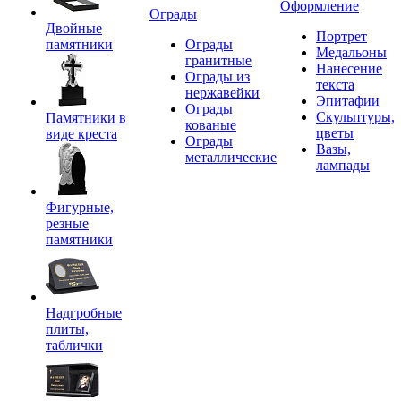
Оформление
Ограды
Двойные
Портрет
памятники
Ограды
Медальоны
гранитные
Нанесение
Ограды из
текста
нержавейки
Эпитафии
Ограды
Скульптуры,
Памятники в
кованые
цветы
виде креста
Ограды
Вазы,
металлические
лампады
Фигурные,
резные
памятники
Надгробные
плиты,
таблички