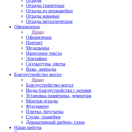
Ограды
Ограды гранитные
Ограды из нержавейки
Ограды кованые
Ограды металлические
Оформление
Назад
Оформление
Портрет
Медальоны
Нанесение текста
Эпитафии
Скульптуры, цветы
Вазы, лампады
Благоустройство могил
Назад
Благоустройство могил
Виды благоустройства с ценами
Установка памятника, демонтаж
Монтаж ограды
Фундамент
Плитка, брусчатка
Столы, скамейки
Декоративный щебень, газон
Наши работы