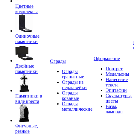
Цветные
комплексы
Одиночные
памятники
Оформление
Ограды
Двойные
Портрет
памятники
Ограды
Медальоны
гранитные
Нанесение
Ограды из
текста
нержавейки
Эпитафии
Ограды
Скульптуры,
Памятники в
кованые
цветы
виде креста
Ограды
Вазы,
металлические
лампады
Фигурные,
резные