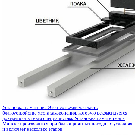
Установка памятника
Это неотъемлемая часть
благоустройства места захоронения, которую рекомендуется
доверить опытным специалистам. Установка памятников в
Минске производится при благоприятных погодных условиях
и включает несколько этапов.