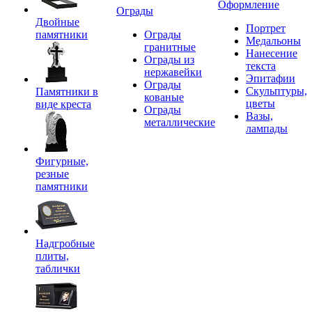
Оформление
Ограды
Двойные
Портрет
памятники
Ограды
Медальоны
гранитные
Нанесение
Ограды из
текста
нержавейки
Эпитафии
Ограды
Скульптуры,
Памятники в
кованые
цветы
виде креста
Ограды
Вазы,
металлические
лампады
Фигурные,
резные
памятники
Надгробные
плиты,
таблички