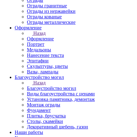
Ограды
Ограды гранитные
Ограды из нержавейки
Ограды кованые
Ограды металлические
Оформление
Назад
Оформление
Портрет
Медальоны
Нанесение текста
Эпитафии
Скульптуры, цветы
Вазы, лампады
Благоустройство могил
Назад
Благоустройство могил
Виды благоустройства с ценами
Установка памятника, демонтаж
Монтаж ограды
Фундамент
Плитка, брусчатка
Столы, скамейки
Декоративный щебень, газон
Наши работы