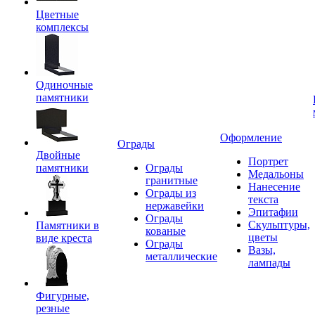
Цветные
комплексы
Одиночные
памятники
Оформление
Ограды
Двойные
Портрет
памятники
Ограды
Медальоны
гранитные
Нанесение
Ограды из
текста
нержавейки
Эпитафии
Ограды
Скульптуры,
Памятники в
кованые
цветы
виде креста
Ограды
Вазы,
металлические
лампады
Фигурные,
резные