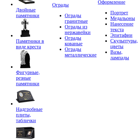
Оформление
Ограды
Двойные
Портрет
памятники
Ограды
Медальоны
гранитные
Нанесение
Ограды из
текста
нержавейки
Эпитафии
Ограды
Скульптуры,
Памятники в
кованые
цветы
виде креста
Ограды
Вазы,
металлические
лампады
Фигурные,
резные
памятники
Надгробные
плиты,
таблички