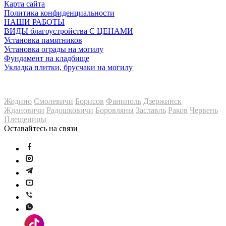
Карта сайта
Политика конфиденциальности
НАШИ РАБОТЫ
ВИДЫ благоустройства С ЦЕНАМИ
Установка памятников
Установка ограды на могилу
Фундамент на кладбище
Укладка плитки, брусчаки на могилу
Мы также работаем в
Жодино
Смолевичи
Борисов
Фаниполь
Дзержинск
Ждановичи
Радошковичи
Боровляны
Заславль
Раков
Червень
Плещеницы
Оставайтесь на связи