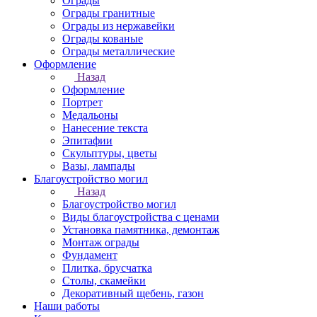
Ограды
Ограды гранитные
Ограды из нержавейки
Ограды кованые
Ограды металлические
Оформление
Назад
Оформление
Портрет
Медальоны
Нанесение текста
Эпитафии
Скульптуры, цветы
Вазы, лампады
Благоустройство могил
Назад
Благоустройство могил
Виды благоустройства с ценами
Установка памятника, демонтаж
Монтаж ограды
Фундамент
Плитка, брусчатка
Столы, скамейки
Декоративный щебень, газон
Наши работы