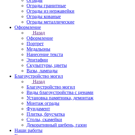
Ограды
Ограды гранитные
Ограды из нержавейки
Ограды кованые
Ограды металлические
Оформление
Назад
Оформление
Портрет
Медальоны
Нанесение текста
Эпитафии
Скульптуры, цветы
Вазы, лампады
Благоустройство могил
Назад
Благоустройство могил
Виды благоустройства с ценами
Установка памятника, демонтаж
Монтаж ограды
Фундамент
Плитка, брусчатка
Столы, скамейки
Декоративный щебень, газон
Наши работы