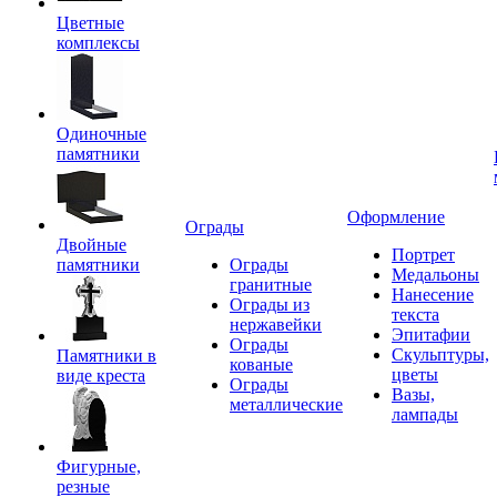
Цветные
комплексы
Одиночные
памятники
Оформление
Ограды
Двойные
Портрет
памятники
Ограды
Медальоны
гранитные
Нанесение
Ограды из
текста
нержавейки
Эпитафии
Ограды
Скульптуры,
Памятники в
кованые
цветы
виде креста
Ограды
Вазы,
металлические
лампады
Фигурные,
резные