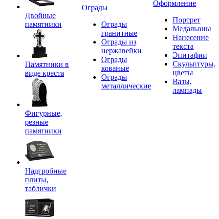
Оформление
Ограды
Двойные
Портрет
памятники
Ограды
Медальоны
гранитные
Нанесение
Ограды из
текста
нержавейки
Эпитафии
Ограды
Скульптуры,
Памятники в
кованые
цветы
виде креста
Ограды
Вазы,
металлические
лампады
Фигурные,
резные
памятники
Надгробные
плиты,
таблички