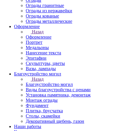
Ограды
Ограды гранитные
Ограды из нержавейки
Ограды кованые
Ограды металлические
Оформление
Назад
Оформление
Портрет
Медальоны
Нанесение текста
Эпитафии
Скульптуры, цветы
Вазы, лампады
Благоустройство могил
Назад
Благоустройство могил
Виды благоустройства с ценами
Установка памятника, демонтаж
Монтаж ограды
Фундамент
Плитка, брусчатка
Столы, скамейки
Декоративный щебень, газон
Наши работы