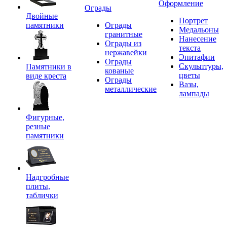
Оформление
Ограды
Двойные
Портрет
памятники
Ограды
Медальоны
гранитные
Нанесение
Ограды из
текста
нержавейки
Эпитафии
Ограды
Скульптуры,
Памятники в
кованые
цветы
виде креста
Ограды
Вазы,
металлические
лампады
Фигурные,
резные
памятники
Надгробные
плиты,
таблички