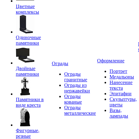
Цветные
комплексы
Одиночные
памятники
Оформление
Ограды
Двойные
Портрет
памятники
Ограды
Медальоны
гранитные
Нанесение
Ограды из
текста
нержавейки
Эпитафии
Ограды
Скульптуры,
Памятники в
кованые
цветы
виде креста
Ограды
Вазы,
металлические
лампады
Фигурные,
резные