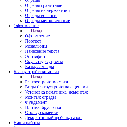
Ограды
Ограды гранитные
Ограды из нержавейки
Ограды кованые
Ограды металлические
Оформление
Назад
Оформление
Портрет
Медальоны
Нанесение текста
Эпитафии
Скульптуры, цветы
Вазы, лампады
Благоустройство могил
Назад
Благоустройство могил
Виды благоустройства с ценами
Установка памятника, демонтаж
Монтаж ограды
Фундамент
Плитка, брусчатка
Столы, скамейки
Декоративный щебень, газон
Наши работы