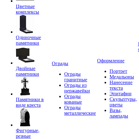
Цветные
комплексы
Одиночные
памятники
Оформление
Ограды
Двойные
Портрет
памятники
Ограды
Медальоны
гранитные
Нанесение
Ограды из
текста
нержавейки
Эпитафии
Ограды
Скульптуры,
Памятники в
кованые
цветы
виде креста
Ограды
Вазы,
металлические
лампады
Фигурные,
резные