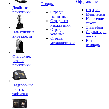
Оформление
Ограды
Двойные
Портрет
памятники
Ограды
Медальоны
гранитные
Нанесение
Ограды из
текста
нержавейки
Эпитафии
Ограды
Скульптуры,
Памятники в
кованые
цветы
виде креста
Ограды
Вазы,
металлические
лампады
Фигурные,
резные
памятники
Надгробные
плиты,
таблички