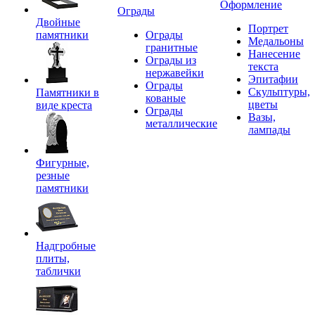
Оформление
Ограды
Двойные
Портрет
памятники
Ограды
Медальоны
гранитные
Нанесение
Ограды из
текста
нержавейки
Эпитафии
Ограды
Скульптуры,
Памятники в
кованые
цветы
виде креста
Ограды
Вазы,
металлические
лампады
Фигурные,
резные
памятники
Надгробные
плиты,
таблички