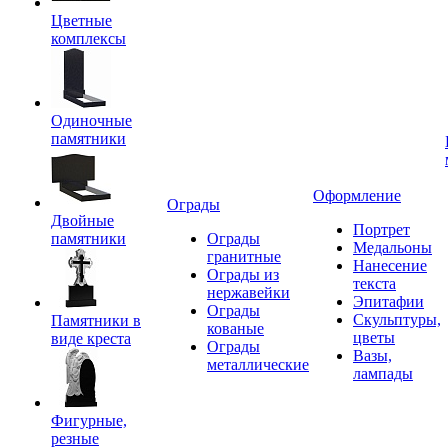
Цветные
комплексы
Одиночные
памятники
Оформление
Ограды
Двойные
Портрет
памятники
Ограды
Медальоны
гранитные
Нанесение
Ограды из
текста
нержавейки
Эпитафии
Ограды
Скульптуры,
Памятники в
кованые
цветы
виде креста
Ограды
Вазы,
металлические
лампады
Фигурные,
резные