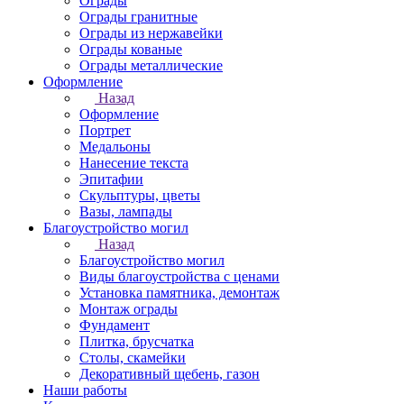
Ограды
Ограды гранитные
Ограды из нержавейки
Ограды кованые
Ограды металлические
Оформление
Назад
Оформление
Портрет
Медальоны
Нанесение текста
Эпитафии
Скульптуры, цветы
Вазы, лампады
Благоустройство могил
Назад
Благоустройство могил
Виды благоустройства с ценами
Установка памятника, демонтаж
Монтаж ограды
Фундамент
Плитка, брусчатка
Столы, скамейки
Декоративный щебень, газон
Наши работы