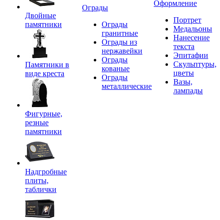
Оформление
Ограды
Двойные
Портрет
памятники
Ограды
Медальоны
гранитные
Нанесение
Ограды из
текста
нержавейки
Эпитафии
Ограды
Скульптуры,
Памятники в
кованые
цветы
виде креста
Ограды
Вазы,
металлические
лампады
Фигурные,
резные
памятники
Надгробные
плиты,
таблички