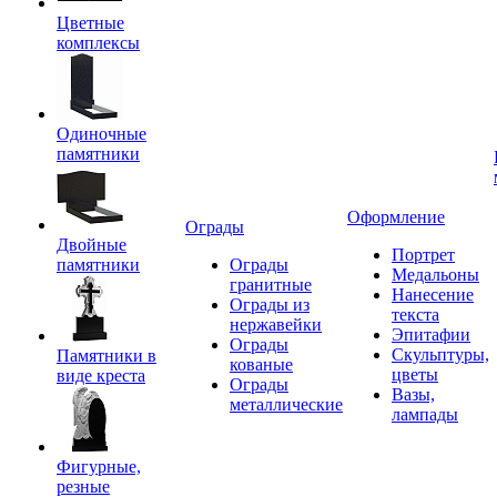
Цветные
комплексы
Одиночные
памятники
Оформление
Ограды
Двойные
Портрет
памятники
Ограды
Медальоны
гранитные
Нанесение
Ограды из
текста
нержавейки
Эпитафии
Ограды
Скульптуры,
Памятники в
кованые
цветы
виде креста
Ограды
Вазы,
металлические
лампады
Фигурные,
резные