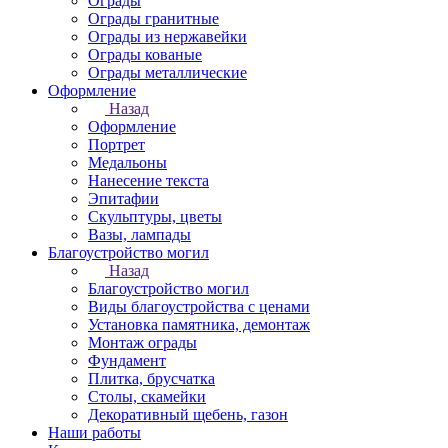
Ограды
Ограды гранитные
Ограды из нержавейки
Ограды кованые
Ограды металлические
Оформление
Назад
Оформление
Портрет
Медальоны
Нанесение текста
Эпитафии
Скульптуры, цветы
Вазы, лампады
Благоустройство могил
Назад
Благоустройство могил
Виды благоустройства с ценами
Установка памятника, демонтаж
Монтаж ограды
Фундамент
Плитка, брусчатка
Столы, скамейки
Декоративный щебень, газон
Наши работы