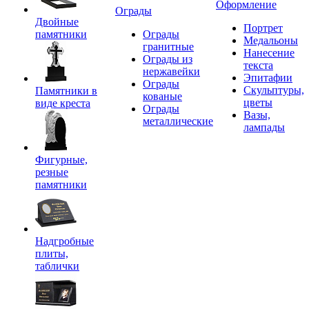
Оформление
Ограды
Двойные
Портрет
памятники
Ограды
Медальоны
гранитные
Нанесение
Ограды из
текста
нержавейки
Эпитафии
Ограды
Скульптуры,
Памятники в
кованые
цветы
виде креста
Ограды
Вазы,
металлические
лампады
Фигурные,
резные
памятники
Надгробные
плиты,
таблички