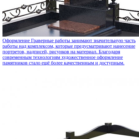
Оформление
Граверные работы занимают значительную часть
работы над комплексом, которые предусматривают нанесение
портретов, надписей, рисунков на материал. Благодаря
современным технологиям художественное оформление
памятников стало ещё более качественным и доступным.