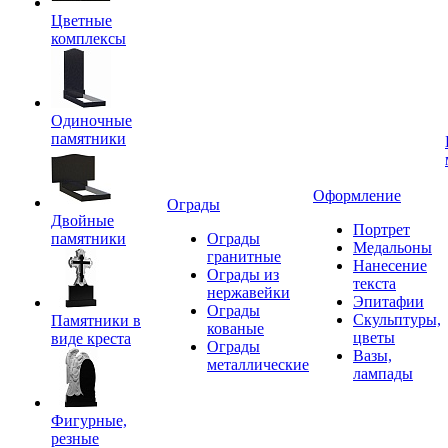
Цветные
комплексы
Одиночные
памятники
Оформление
Ограды
Двойные
Портрет
памятники
Ограды
Медальоны
гранитные
Нанесение
Ограды из
текста
нержавейки
Эпитафии
Ограды
Скульптуры,
Памятники в
кованые
цветы
виде креста
Ограды
Вазы,
металлические
лампады
Фигурные,
резные