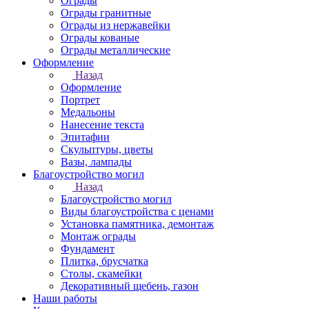
Ограды
Ограды гранитные
Ограды из нержавейки
Ограды кованые
Ограды металлические
Оформление
Назад
Оформление
Портрет
Медальоны
Нанесение текста
Эпитафии
Скульптуры, цветы
Вазы, лампады
Благоустройство могил
Назад
Благоустройство могил
Виды благоустройства с ценами
Установка памятника, демонтаж
Монтаж ограды
Фундамент
Плитка, брусчатка
Столы, скамейки
Декоративный щебень, газон
Наши работы