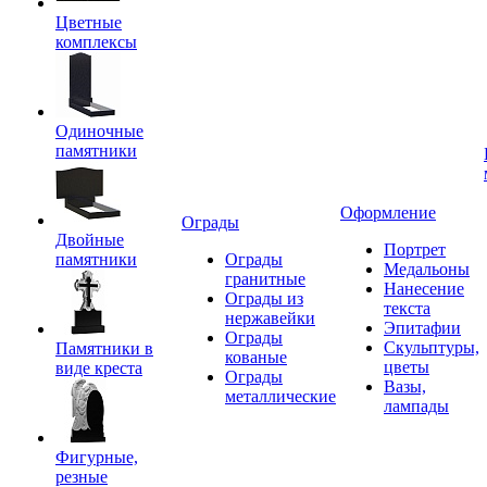
Цветные
комплексы
Одиночные
памятники
Оформление
Ограды
Двойные
Портрет
памятники
Ограды
Медальоны
гранитные
Нанесение
Ограды из
текста
нержавейки
Эпитафии
Ограды
Скульптуры,
Памятники в
кованые
цветы
виде креста
Ограды
Вазы,
металлические
лампады
Фигурные,
резные