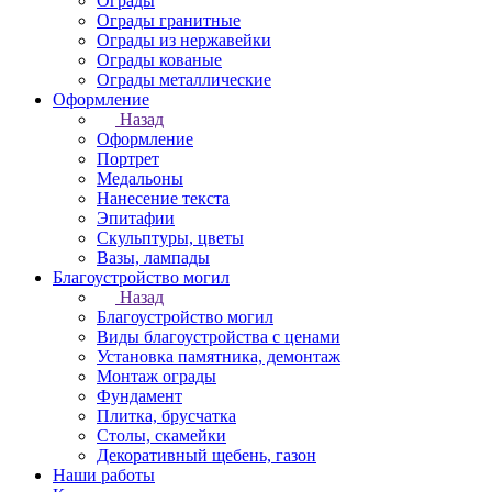
Ограды
Ограды гранитные
Ограды из нержавейки
Ограды кованые
Ограды металлические
Оформление
Назад
Оформление
Портрет
Медальоны
Нанесение текста
Эпитафии
Скульптуры, цветы
Вазы, лампады
Благоустройство могил
Назад
Благоустройство могил
Виды благоустройства с ценами
Установка памятника, демонтаж
Монтаж ограды
Фундамент
Плитка, брусчатка
Столы, скамейки
Декоративный щебень, газон
Наши работы