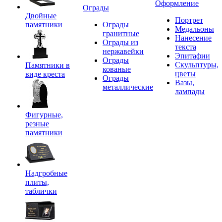
Оформление
Ограды
Двойные
Портрет
памятники
Ограды
Медальоны
гранитные
Нанесение
Ограды из
текста
нержавейки
Эпитафии
Ограды
Скульптуры,
Памятники в
кованые
цветы
виде креста
Ограды
Вазы,
металлические
лампады
Фигурные,
резные
памятники
Надгробные
плиты,
таблички