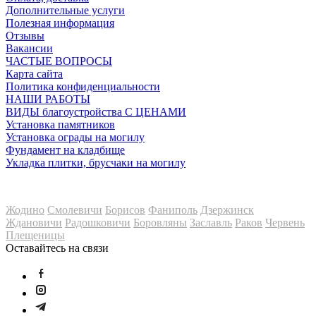
Дополнительные услуги
Полезная информация
Отзывы
Вакансии
ЧАСТЫЕ ВОПРОСЫ
Карта сайта
Политика конфиденциальности
НАШИ РАБОТЫ
ВИДЫ благоустройства С ЦЕНАМИ
Установка памятников
Установка ограды на могилу
Фундамент на кладбище
Укладка плитки, брусчаки на могилу
Мы также работаем в
Жодино
Смолевичи
Борисов
Фаниполь
Дзержинск
Ждановичи
Радошковичи
Боровляны
Заславль
Раков
Червень
Плещеницы
Оставайтесь на связи