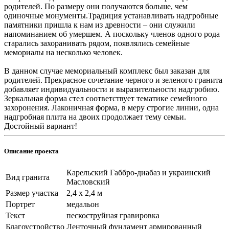
родителей. По размеру они получаются больше, чем
одиночные монументы.Традиция устанавливать надгробные
памятники пришла к нам из древности – они служили
напоминанием об умершем. А поскольку членов одного рода
старались захоранивать рядом, появлялись семейные
мемориалы на несколько человек.
В данном случае мемориальный комплекс был заказан для
родителей. Прекрасное сочетание черного и зеленого гранита
добавляет индивидуальности и выразительности надгробию.
Зеркальная форма стел соответствует тематике семейного
захоронения. Лаконичная форма, в меру строгие линии, одна
надгробная плита на двоих продолжает тему семьи.
Достойный вариант!
Описание проекта
Карельский Габбро-диабаз и украинский
Вид гранита
Масловский
Размер участка
2,4 х 2,4 м
Портрет
медальон
Текст
пескоструйная гравировка
Благоустройство
Ленточный фундамент армированный