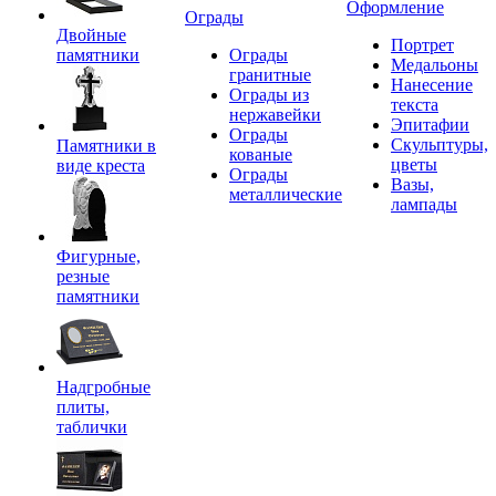
Оформление
Ограды
Двойные
Портрет
памятники
Ограды
Медальоны
гранитные
Нанесение
Ограды из
текста
нержавейки
Эпитафии
Ограды
Скульптуры,
Памятники в
кованые
цветы
виде креста
Ограды
Вазы,
металлические
лампады
Фигурные,
резные
памятники
Надгробные
плиты,
таблички