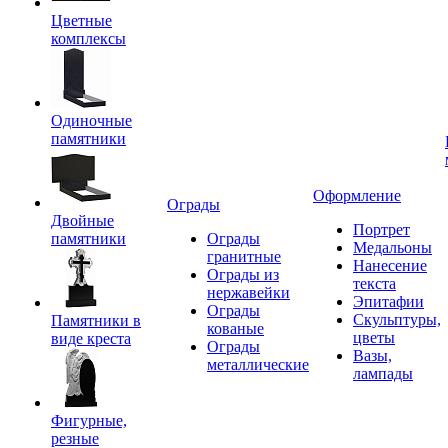
Цветные
комплексы
Одиночные
памятники
Оформление
Ограды
Двойные
Портрет
памятники
Ограды
Медальоны
гранитные
Нанесение
Ограды из
текста
нержавейки
Эпитафии
Ограды
Скульптуры,
Памятники в
кованые
цветы
виде креста
Ограды
Вазы,
металлические
лампады
Фигурные,
резные