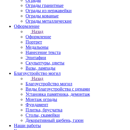
Ограды
Ограды гранитные
Ограды из нержавейки
Ограды кованые
Ограды металлические
Оформление
Назад
Оформление
Портрет
Медальоны
Нанесение текста
Эпитафии
Скульптуры, цветы
Вазы, лампады
Благоустройство могил
Назад
Благоустройство могил
Виды благоустройства с ценами
Установка памятника, демонтаж
Монтаж ограды
Фундамент
Плитка, брусчатка
Столы, скамейки
Декоративный щебень, газон
Наши работы