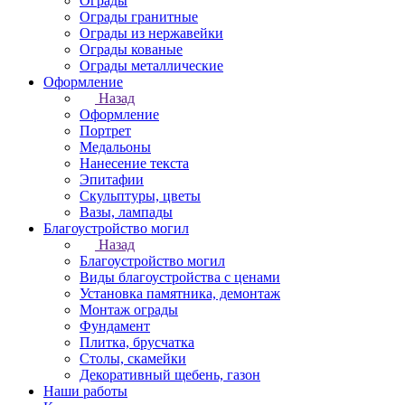
Ограды
Ограды гранитные
Ограды из нержавейки
Ограды кованые
Ограды металлические
Оформление
Назад
Оформление
Портрет
Медальоны
Нанесение текста
Эпитафии
Скульптуры, цветы
Вазы, лампады
Благоустройство могил
Назад
Благоустройство могил
Виды благоустройства с ценами
Установка памятника, демонтаж
Монтаж ограды
Фундамент
Плитка, брусчатка
Столы, скамейки
Декоративный щебень, газон
Наши работы