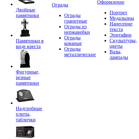
Оформление
Ограды
Двойные
Портрет
памятники
Ограды
Медальоны
гранитные
Нанесение
Ограды из
текста
нержавейки
Эпитафии
Ограды
Скульптуры,
Памятники в
кованые
цветы
виде креста
Ограды
Вазы,
металлические
лампады
Фигурные,
резные
памятники
Надгробные
плиты,
таблички