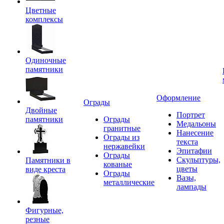
Цветные
комплексы
Одиночные
памятники
Оформление
Ограды
Двойные
Портрет
памятники
Ограды
Медальоны
гранитные
Нанесение
Ограды из
текста
нержавейки
Эпитафии
Ограды
Скульптуры,
Памятники в
кованые
цветы
виде креста
Ограды
Вазы,
металлические
лампады
Фигурные,
резные